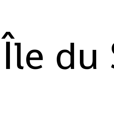
Île du