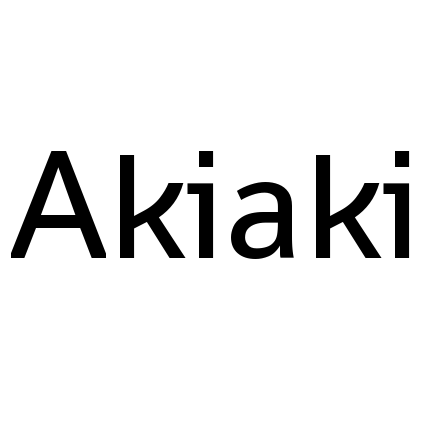
Akiaki