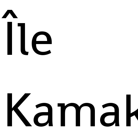
Île
Kama