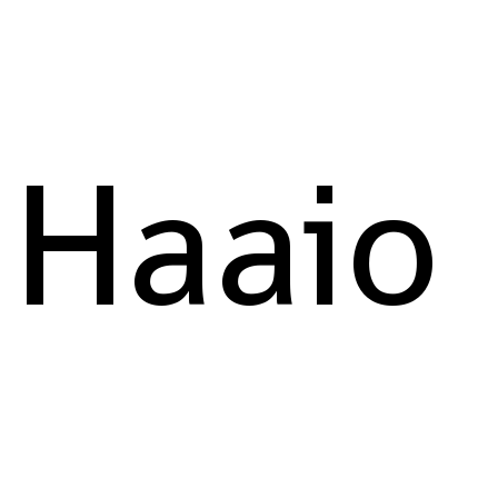
Haaio