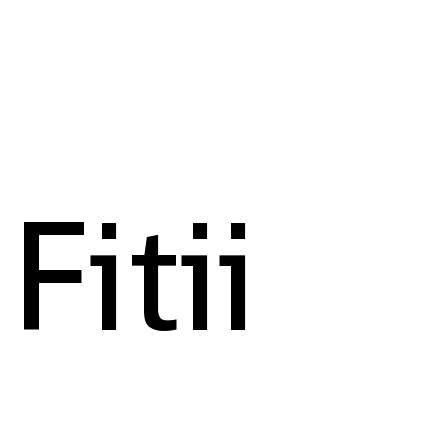
Fitii