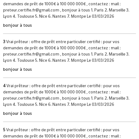
demandes de prêt de 1000€ à 100 000 000€ , contactez : mail :
preteur.certifie.fr@gmail.com , bonjour à tous 1. Paris 2. Marseille 3.
Lyon 4. Toulouse 5. Nice 6. Nantes 7. Montpe
Le 03/03/2026
bonjour à tous
3
Vrai prêteur : offre de prêt entre particulier certifié : pour vos
demandes de prêt de 1000€ à 100 000 000€ , contactez : mail :
preteur.certifie.fr@gmail.com , bonjour à tous 1. Paris 2. Marseille 3.
Lyon 4. Toulouse 5. Nice 6. Nantes 7. Montpe
Le 03/03/2026
bonjour à tous
4
Vrai prêteur : offre de prêt entre particulier certifié : pour vos
demandes de prêt de 1000€ à 100 000 000€ , contactez : mail :
preteur.certifie.fr@gmail.com , bonjour à tous 1. Paris 2. Marseille 3.
Lyon 4. Toulouse 5. Nice 6. Nantes 7. Montpe
Le 03/03/2026
bonjour à tous
5
Vrai prêteur : offre de prêt entre particulier certifié : pour vos
demandes de prêt de 1000€ à 100 000 000€ , contactez : mail :