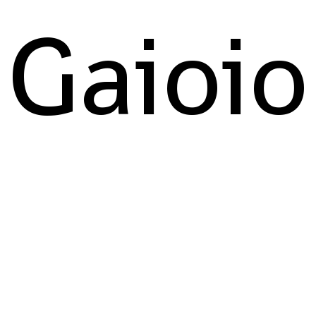
Gaioio